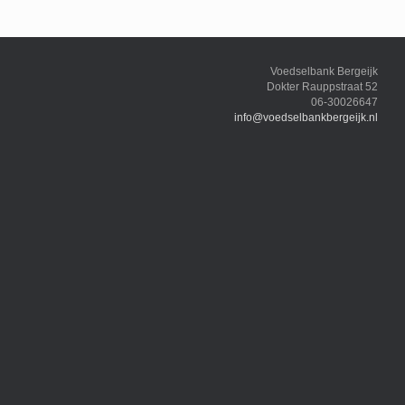
Voedselbank Bergeijk
Dokter Rauppstraat 52
06-30026647
info@voedselbankbergeijk.nl