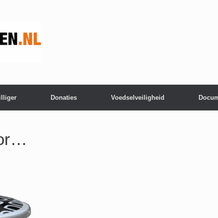
lliger
Donaties
Voedselveiligheid
Docum
oor…