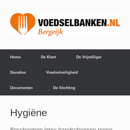
Home
De Klant
De Vrijwilliger
Donaties
Voedselveiligheid
Documenten
De Stichting
Hygiëne
Beschermen latex handschoenen tegen