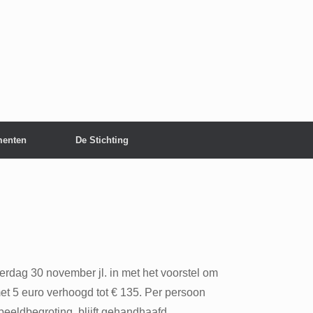
enten
De Stichting
dag 30 november jl. in met het voorstel om
met 5 euro verhoogd tot € 135. Per persoon
eldbegroting, blijft gehandhaafd.