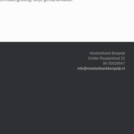
Voedselbank Bergeijk
Dokter Rauppstraat 52
06-30026647
info@voedselbankbergeijk.nl