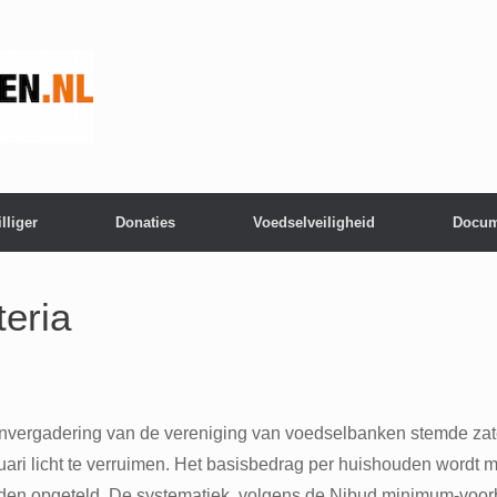
lliger
Donaties
Voedselveiligheid
Docum
teria
ergadering van de vereniging van voedselbanken stemde zater
anuari licht te verruimen. Het basisbedrag per huishouden wordt 
en opgeteld. De systematiek, volgens de Nibud minimum-voorbe