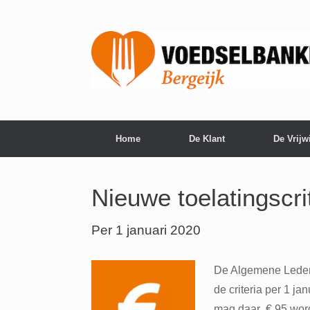
Home
De Klant
De Vrijwi
Nieuwe toelatingscri
Per 1 januari 2020
De Algemene Ledenv
de criteria per 1 j
mag daar € 95 word