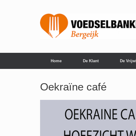
Home
De Klant
De Vrijwi
Oekraïne café