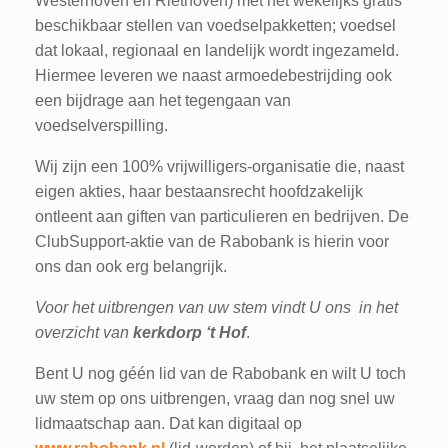
Westerhoven en Riethoven) met het wekelijks gratis
beschikbaar stellen van voedselpakketten; voedsel
dat lokaal, regionaal en landelijk wordt ingezameld.
Hiermee leveren we naast armoedebestrijding ook
een bijdrage aan het tegengaan van
voedselverspilling.
Wij zijn een 100% vrijwilligers-organisatie die, naast
eigen akties, haar bestaansrecht hoofdzakelijk
ontleent aan giften van particulieren en bedrijven. De
ClubSupport-aktie van de Rabobank is hierin voor
ons dan ook erg belangrijk.
Voor
het
uitbrengen
van
uw
stem
vindt U ons
in
het
overzicht
van
kerkdorp
‘t Hof
.
Bent U nog géén lid van de Rabobank en wilt U toch
uw stem op ons uitbrengen, vraag dan nog snel uw
lidmaatschap aan. Dat kan digitaal op