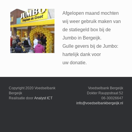
Afgelopen maand mochten
wij weer gebruik maken van
de statiegeld box bij de
Jumbo in Bergeijk.
Gulle gevers bij de Jumbo:
hartelijk dank voor
uw donatie.
Copyright 2020 Voedselbank
Voedselbank Bergeijk
Bergeijk
Dokter Rauppstraat 52
Realisatie door
Analyst ICT
06-30026647
info@voedselbankbergeijk.nl